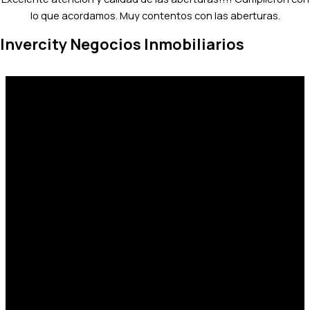
lo que acordamos. Muy contentos con las aberturas.
Invercity Negocios Inmobiliarios
Representantes en:
San Juan
Buenos Aires
Mendoza
Contacto